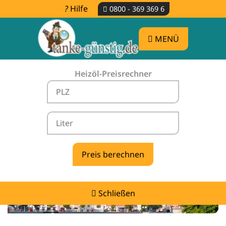
Hilfe
0800 - 369 369 6
MENÜ
Heizöl-Preisrechner
Heizölpreise Ottobrunn -
vergleichen & günstig tanken
Schließen