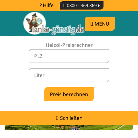
Hilfe
0800 - 369 369 6
MENÜ
Heizöl-Preisrechner
Heizölpreise Osterburken -
vergleichen & günstig tanken
Schließen