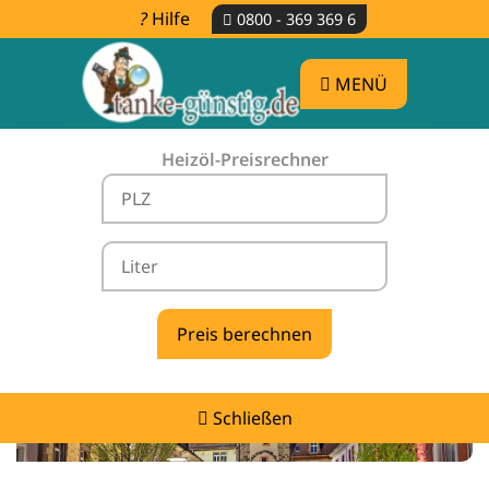
Hilfe
0800 - 369 369 6
MENÜ
Heizöl-Preisrechner
Heizölpreise Ohlsbach -
vergleichen & günstig tanken
Schließen