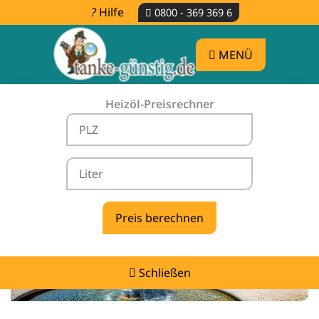
Hilfe
0800 - 369 369 6
MENÜ
Heizöl-Preisrechner
Heizölpreise Ötigheim -
vergleichen & günstig tanken
Schließen