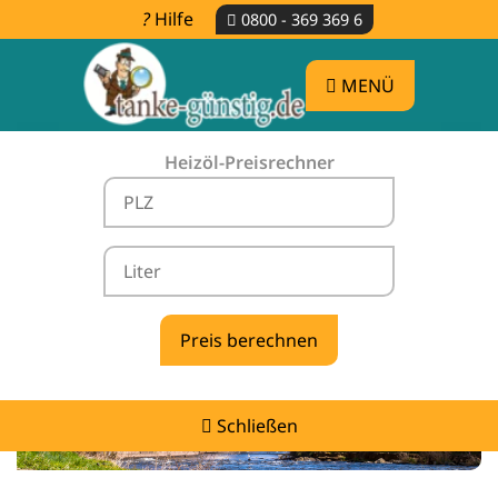
Hilfe
0800 - 369 369 6
MENÜ
Heizöl-Preisrechner
Heizölpreise Ölbronn-Dürrn -
vergleichen & günstig tanken
Schließen