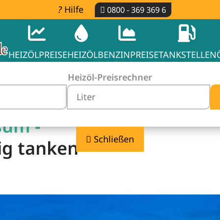
Hilfe
0800 - 369 369 6
HEIZÖLPREISE
HEIZÖL
BENZINPREISE
TANKSTELLEN
Heizöl-Preisrechner
sum -
Schließen
ig tanken