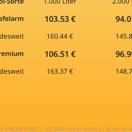
öl-Sorte
1.000 Liter
2.000 
103.53 €
94.0
efelarm
desweit
160.44 €
145.
106.51 €
96.9
Premium
desweit
163.37 €
148.
nd: 07.08.2026 07:09:51 |
PLZ: 26489 Preise für Heizöl in € / 100 Liter inkl. 