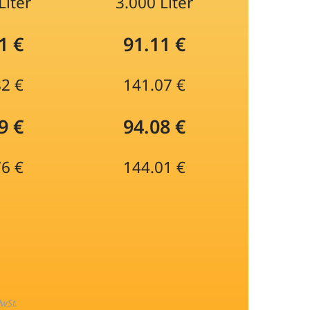
Liter
3.000 Liter
1 €
91.11 €
82 €
141.07 €
9 €
94.08 €
76 €
144.01 €
MwSt.