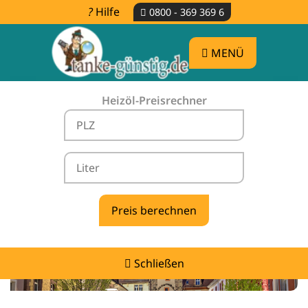
Hilfe
0800 - 369 369 6
MENÜ
Heizöl-Preisrechner
Heizölpreise Oberwolfach -
vergleichen & günstig tanken
Schließen