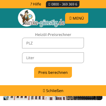
Hilfe
0800 - 369 369 6
MENÜ
Heizöl-Preisrechner
Heizölpreise Oberschöna -
vergleichen & günstig tanken
Schließen