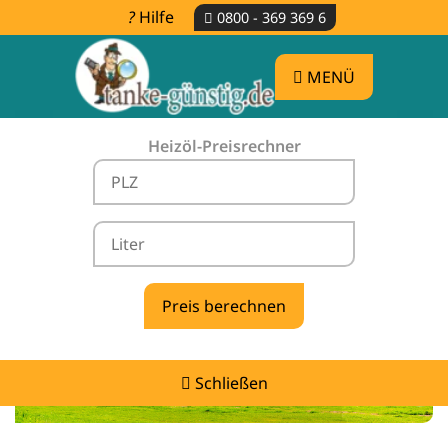
Hilfe
0800 - 369 369 6
MENÜ
Heizöl-Preisrechner
Heizölpreise Oberlichtenau -
vergleichen & günstig tanken
Schließen