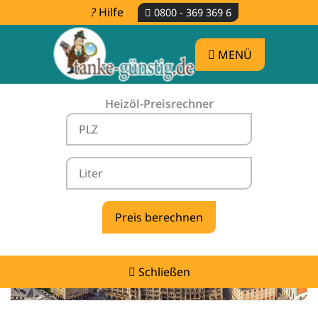
Hilfe
0800 - 369 369 6
MENÜ
Heizöl-Preisrechner
Heizölpreise Nußdorf -
vergleichen & günstig tanken
Schließen