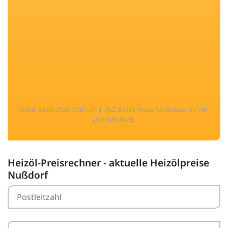
Stand: 05.08.2026 07:07:37 |
PLZ: 83365 Preise für Heizöl in € / 100
Liter inkl. MwSt.
Heizöl-Preisrechner - aktuelle Heizölpreise
Nußdorf