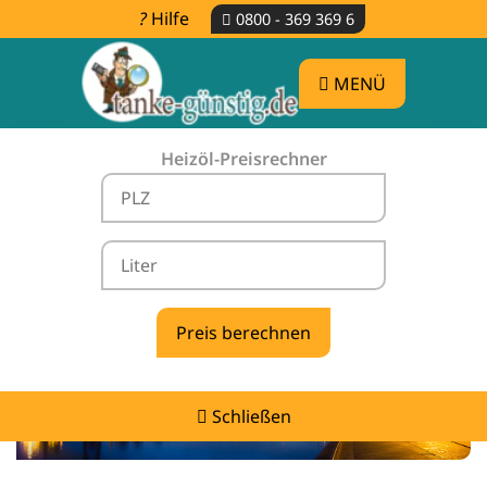
Hilfe
0800 - 369 369 6
MENÜ
Heizöl-Preisrechner
Heizölpreise Norden -
vergleichen & günstig tanken
Schließen