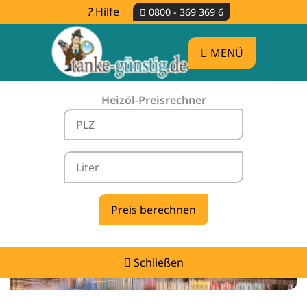
Hilfe
0800 - 369 369 6
MENÜ
Heizöl-Preisrechner
Heizölpreise Niedertaufkirchen -
vergleichen & günstig tanken
Schließen