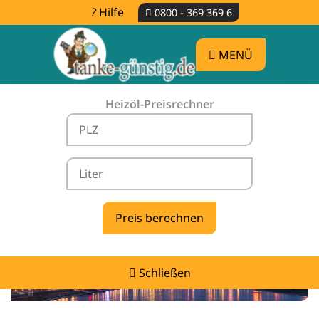
Hilfe
0800 - 369 369 6
MENÜ
Heizöl-Preisrechner
Heizölpreise Niederkrüchten -
vergleichen & günstig tanken
Schließen