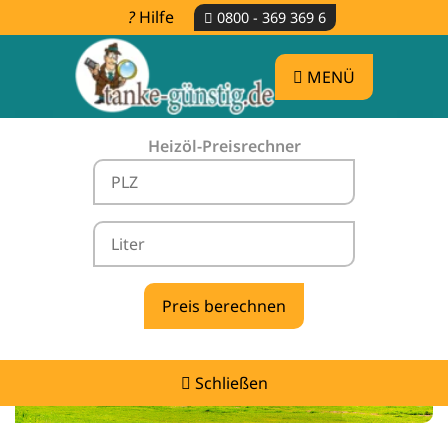
Hilfe
0800 - 369 369 6
MENÜ
Heizöl-Preisrechner
Heizölpreise Neustadt in Sachsen -
vergleichen & günstig tanken
Schließen