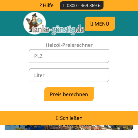
Hilfe
0800 - 369 369 6
MENÜ
Heizöl-Preisrechner
Heizölpreise Neustadt (Hessen) -
vergleichen & günstig tanken
Schließen