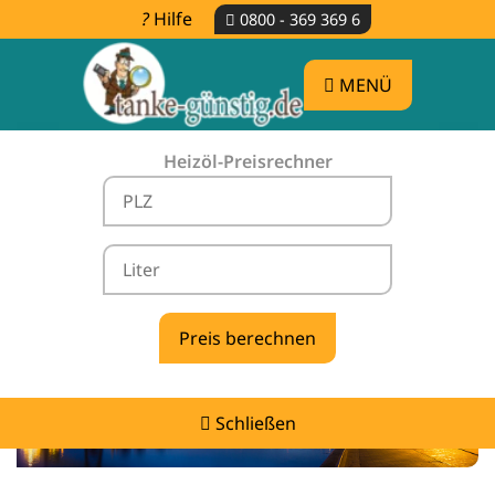
Hilfe
0800 - 369 369 6
MENÜ
Heizöl-Preisrechner
Heizölpreise Neuschoo -
vergleichen & günstig tanken
Schließen