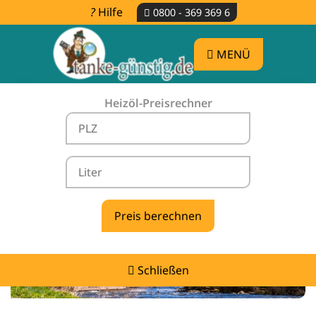
Hilfe
0800 - 369 369 6
MENÜ
Heizöl-Preisrechner
Heizölpreise Neulingen -
vergleichen & günstig tanken
Schließen