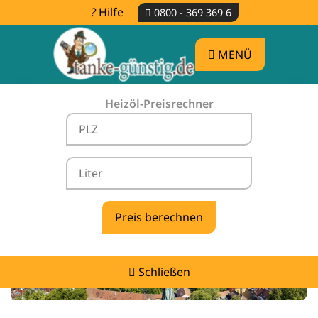
Hilfe
0800 - 369 369 6
MENÜ
Heizöl-Preisrechner
Heizölpreise Neuhausen ob Eck -
vergleichen & günstig tanken
Schließen