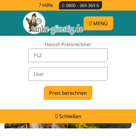
Hilfe
0800 - 369 369 6
MENÜ
Heizöl-Preisrechner
Heizölpreise Neufra -
vergleichen & günstig tanken
Schließen