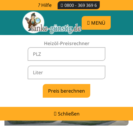
Hilfe
0800 - 369 369 6
MENÜ
Heizöl-Preisrechner
Heizölpreise Neuental -
vergleichen & günstig tanken
Schließen