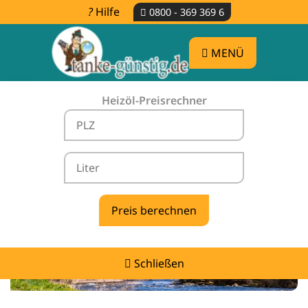
Hilfe
0800 - 369 369 6
MENÜ
Heizöl-Preisrechner
Heizölpreise Neuenbürg -
vergleichen & günstig tanken
Schließen