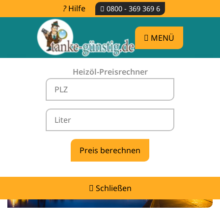
Hilfe
0800 - 369 369 6
MENÜ
Heizöl-Preisrechner
Heizölpreise Neubörger -
vergleichen & günstig tanken
Schließen