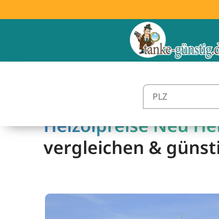
Heizölpreise Neu He
vergleichen & günst