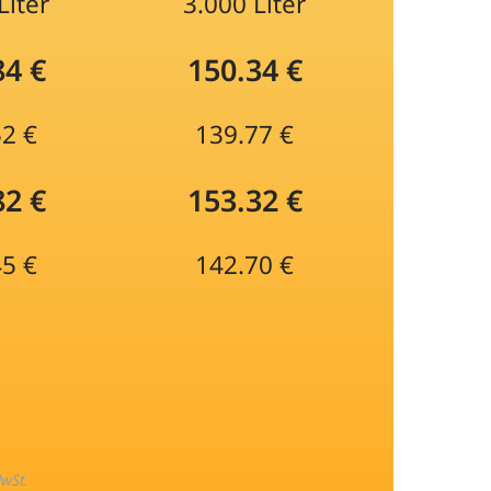
Liter
3.000 Liter
84 €
150.34 €
52 €
139.77 €
82 €
153.32 €
45 €
142.70 €
MwSt.