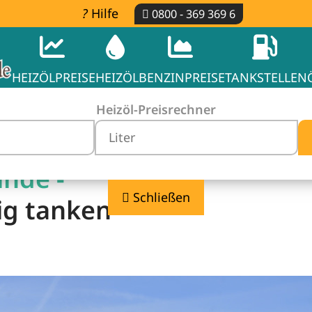
Hilfe
0800 - 369 369 6
HEIZÖLPREISE
HEIZÖL
BENZINPREISE
TANKSTELLEN
Heizöl-Preisrechner
inde -
Schließen
ig tanken