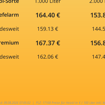
öl-Sorte
1.000 Liter
2.000 
164.40 €
153.
efelarm
desweit
159.13 €
144.
167.37 €
156.
Premium
desweit
162.06 €
147.
nd: 09.08.2026 07:05:02 |
PLZ: 17168 Preise für Heizöl in € / 100 Liter inkl. 