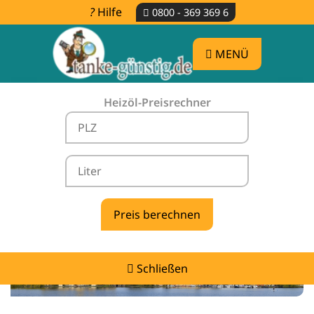
Hilfe
0800 - 369 369 6
MENÜ
Heizöl-Preisrechner
Heizölpreise Nesow -
vergleichen & günstig tanken
Schließen