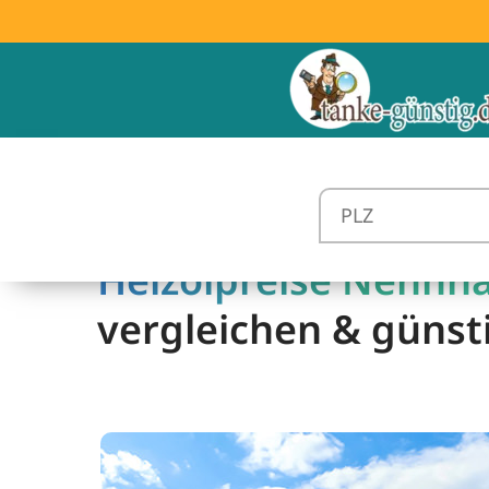
Heizölpreise Nennha
vergleichen & günst