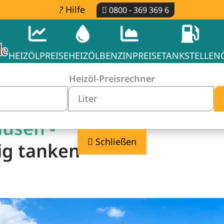
Hilfe
0800 - 369 369 6
HEIZÖLPREISE
HEIZÖL
BENZINPREISE
TANKSTELLEN
Heizöl-Preisrechner
usen -
Schließen
ig tanken