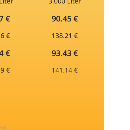
Liter
3.000 Liter
7 €
90.45 €
96 €
138.21 €
4 €
93.43 €
89 €
141.14 €
MwSt.