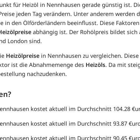
punkt für Heizöl in Nennhausen gerade günstig ist. D
e Preise jeden Tag verändern. Unter anderem werden 
e in den Ölförderländern beeinflusst. Diese Faktoren
Heizölpreise
abhängig ist. Der Rohölpreis bildet sic
nd London sind.
die
Heizölpreise
in Nennhausen zu vergleichen. Dies
aktor ist die Abnahmemenge des
Heizöls
. Da mit st
lbestellung nachzudenken.
en?
Nennhausen kostet aktuell im Durchschnitt 104.28 €uro
Nennhausen kostet aktuell im Durchschnitt 93.87 €uro 
Nennhausen kostet aktuell im Durchschnitt 90.45 €uro 