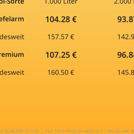
öl-Sorte
1.000 Liter
2.000 
104.28 €
93.8
efelarm
desweit
157.57 €
142.
107.25 €
96.8
Premium
desweit
160.50 €
145.
nd: 06.08.2026 07:11:05 |
PLZ: 14715 Preise für Heizöl in € / 100 Liter inkl. 