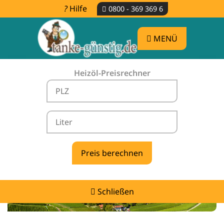
Hilfe
0800 - 369 369 6
MENÜ
Heizöl-Preisrechner
Heizölpreise Neidenstein -
vergleichen & günstig tanken
Schließen