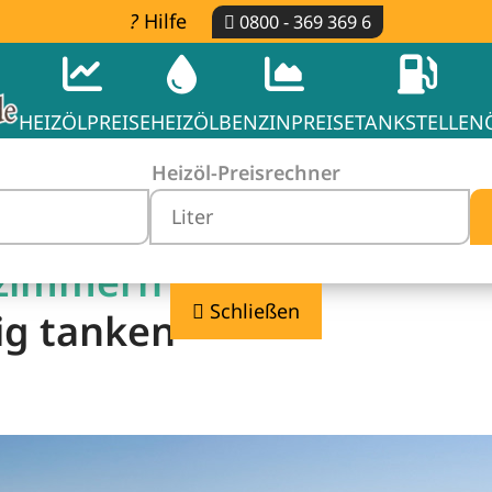
Hilfe
0800 - 369 369 6
HEIZÖLPREISE
HEIZÖL
BENZINPREISE
TANKSTELLEN
Heizöl-Preisrechner
zimmern -
Schließen
ig tanken