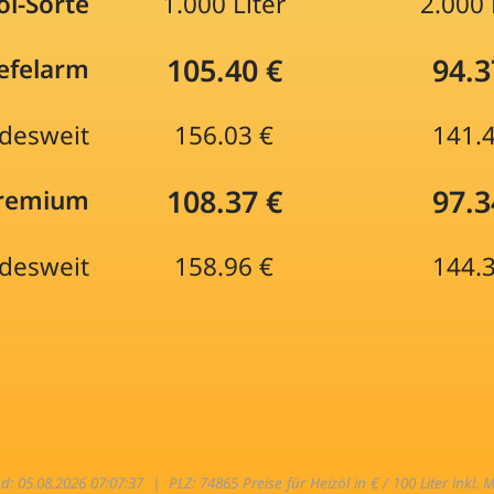
öl-Sorte
1.000 Liter
2.000 
105.40 €
94.3
efelarm
desweit
156.03 €
141.
108.37 €
97.3
Premium
desweit
158.96 €
144.
nd: 05.08.2026 07:07:37 |
PLZ: 74865 Preise für Heizöl in € / 100 Liter inkl. 