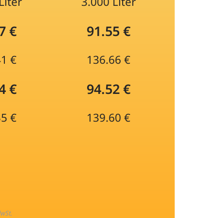
Liter
3.000 Liter
7 €
91.55 €
41 €
136.66 €
4 €
94.52 €
35 €
139.60 €
MwSt.