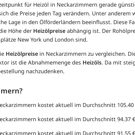
fzeitpunkt für Heizöl in Neckarzimmern gerade günsti
 sich die Preise jeden Tag verändern. Unter anderem
che Lage in den Ölförderländern beeinflusst. Diese F
die Höhe der
Heizölpreise
abhängig ist. Der Rohölpre
splätze New York und London sind.
die
Heizölpreise
in Neckarzimmern zu vergleichen. D
aktor ist die Abnahmemenge des
Heizöls
. Da mit st
lbestellung nachzudenken.
immern?
Neckarzimmern kostet aktuell im Durchschnitt 105.40 €
Neckarzimmern kostet aktuell im Durchschnitt 94.37 €u
Neckarzimmern kostet aktuell im Durchschnitt 91.55 €u