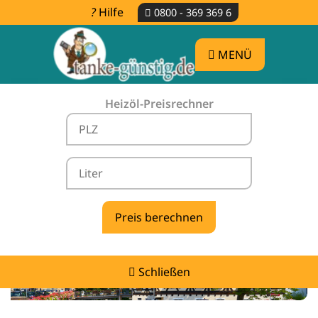
Hilfe
0800 - 369 369 6
MENÜ
Heizöl-Preisrechner
Heizölpreise Mutlangen -
vergleichen & günstig tanken
Schließen