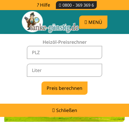
Hilfe
0800 - 369 369 6
MENÜ
Heizöl-Preisrechner
Heizölpreise Moritzburg -
vergleichen & günstig tanken
Schließen