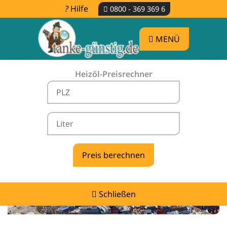
Hilfe
0800 - 369 369 6
MENÜ
Heizöl-Preisrechner
Heizölpreise Mochau -
vergleichen & günstig tanken
Schließen