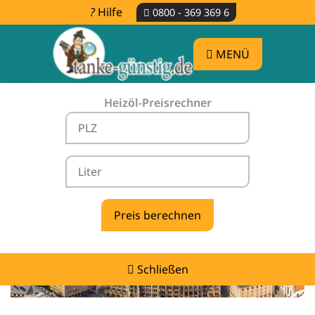
Hilfe
0800 - 369 369 6
MENÜ
Heizöl-Preisrechner
Heizölpreise Mittelstetten -
vergleichen & günstig tanken
Schließen