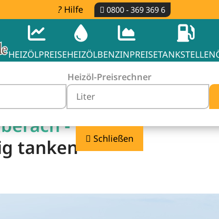
Hilfe
0800 - 369 369 6
HEIZÖLPREISE
HEIZÖL
BENZINPREISE
TANKSTELLEN
Heizöl-Preisrechner
iberach -
Schließen
ig tanken