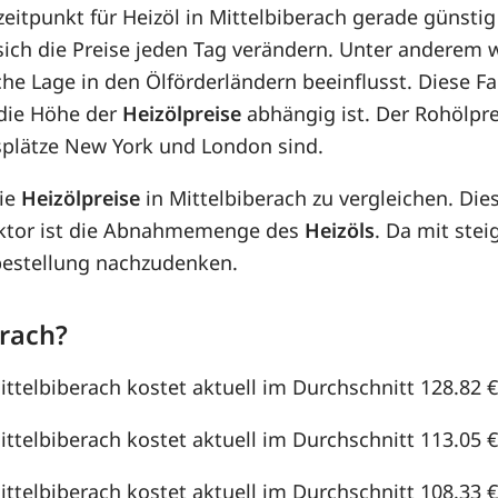
zeitpunkt für Heizöl in Mittelbiberach gerade günstig
 sich die Preise jeden Tag verändern. Unter anderem
che Lage in den Ölförderländern beeinflusst. Diese F
die Höhe der
Heizölpreise
abhängig ist. Der Rohölpre
splätze New York und London sind.
die
Heizölpreise
in Mittelbiberach zu vergleichen. Di
aktor ist die Abnahmemenge des
Heizöls
. Da mit st
lbestellung nachzudenken.
erach?
ittelbiberach kostet aktuell im Durchschnitt 128.82 €u
ittelbiberach kostet aktuell im Durchschnitt 113.05 €u
ittelbiberach kostet aktuell im Durchschnitt 108.33 €u