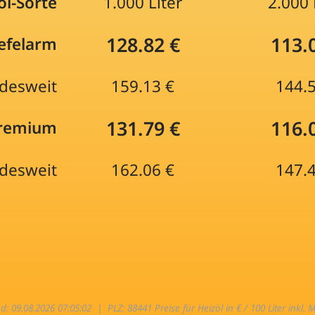
öl-Sorte
1.000 Liter
2.000 
128.82 €
113.
efelarm
desweit
159.13 €
144.
131.79 €
116.
Premium
desweit
162.06 €
147.
nd: 09.08.2026 07:05:02 |
PLZ: 88441 Preise für Heizöl in € / 100 Liter inkl. 