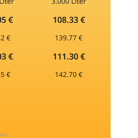
Liter
3.000 Liter
05 €
108.33 €
52 €
139.77 €
03 €
111.30 €
45 €
142.70 €
MwSt.