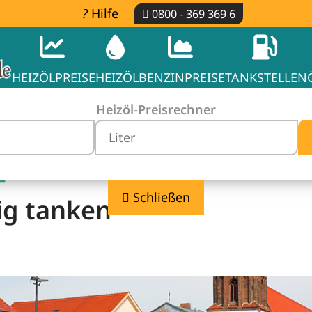
Hilfe
0800 - 369 369 6
HEIZÖLPREISE
HEIZÖL
BENZINPREISE
TANKSTELLEN
Heizöl-Preisrechner
-
Schließen
ig tanken