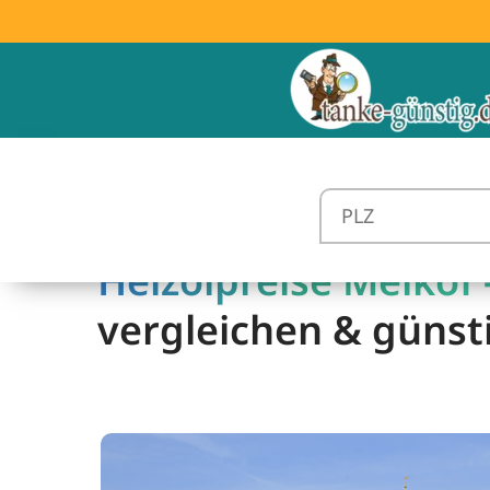
Heizölpreise Melkof 
vergleichen & günst