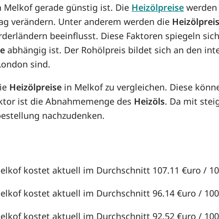
in Melkof gerade günstig ist. Die
Heizölpreise
werden v
n Tag verändern. Unter anderem werden die
Heizölprei
örderländern beeinflusst. Diese Faktoren spiegeln sic
se
abhängig ist. Der Rohölpreis bildet sich an den in
London sind.
die
Heizölpreise
in Melkof zu vergleichen. Diese kön
aktor ist die Abnahmemenge des
Heizöls
. Da mit st
lbestellung nachzudenken.
elkof kostet aktuell im Durchschnitt 107.11 €uro / 100
elkof kostet aktuell im Durchschnitt 96.14 €uro / 100 
elkof kostet aktuell im Durchschnitt 92.52 €uro / 100 