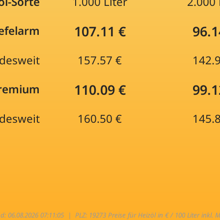
öl-Sorte
1.000 Liter
2.000 
107.11 €
96.1
efelarm
desweit
157.57 €
142.
110.09 €
99.1
Premium
desweit
160.50 €
145.
nd: 06.08.2026 07:11:05 |
PLZ: 19273 Preise für Heizöl in € / 100 Liter inkl. 