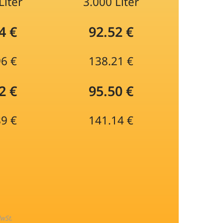
Liter
3.000 Liter
4 €
92.52 €
96 €
138.21 €
2 €
95.50 €
89 €
141.14 €
MwSt.