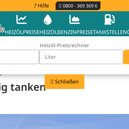
Hilfe
0800 - 369 369 6
HEIZÖLPREISE
HEIZÖL
BENZINPREISE
TANKSTELLEN
Heizöl-Preisrechner
-
Schließen
ig tanken