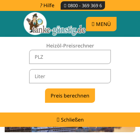
Hilfe
0800 - 369 369 6
MENÜ
Heizöl-Preisrechner
Heizölpreise Mauth -
vergleichen & günstig tanken
Schließen