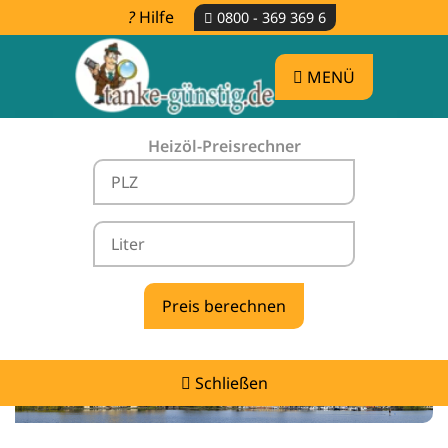
Hilfe
0800 - 369 369 6
MENÜ
Heizöl-Preisrechner
Heizölpreise Massow -
vergleichen & günstig tanken
Schließen