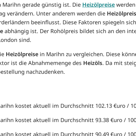
in Marihn gerade günstig ist. Die
Heizölpreise
werden 
n Tag verändern. Unter anderem werden die
Heizölprei
örderländern beeinflusst. Diese Faktoren spiegeln sic
se
abhängig ist. Der Rohölpreis bildet sich an den in
London sind.
die
Heizölpreise
in Marihn zu vergleichen. Diese kön
aktor ist die Abnahmemenge des
Heizöls
. Da mit st
lbestellung nachzudenken.
arihn kostet aktuell im Durchschnitt 102.13 €uro / 100
arihn kostet aktuell im Durchschnitt 93.38 €uro / 100 
arihn kostet aktuell im Durchschnitt 90.49 €uro / 100 