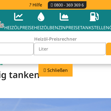
Hilfe
0800 - 369 369 6
HEIZÖLPREISE
HEIZÖL
BENZINPREISE
TANKSTELLEN
Heizöl-Preisrechner
-
Schließen
ig tanken