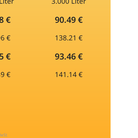
Liter
3.000 Liter
8 €
90.49 €
96 €
138.21 €
5 €
93.46 €
89 €
141.14 €
MwSt.