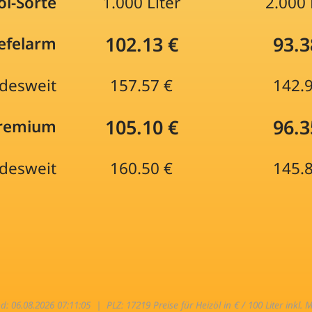
öl-Sorte
1.000 Liter
2.000 
102.13 €
93.3
efelarm
desweit
157.57 €
142.
105.10 €
96.3
Premium
desweit
160.50 €
145.
nd: 06.08.2026 07:11:05 |
PLZ: 17219 Preise für Heizöl in € / 100 Liter inkl. 