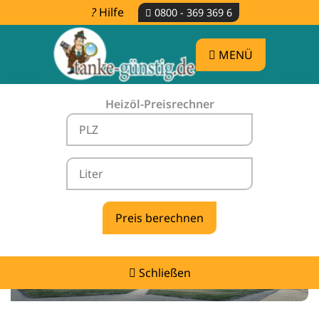
Hilfe
0800 - 369 369 6
MENÜ
Heizöl-Preisrechner
Heizölpreise Malsfeld -
vergleichen & günstig tanken
Schließen