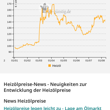
€ / 100 Liter
170
160
150
140
130
120
110
100
90
1/12
01/01
01/02
01/03
01/04
01/05
01/06
01/07
01/08
Heizöl
Heizölpreise-News - Neuigkeiten zur
Entwicklung der Heizölpreise
News Heizölpreise
Heizölpreise legen leicht zu - Lage am Ölmarkt