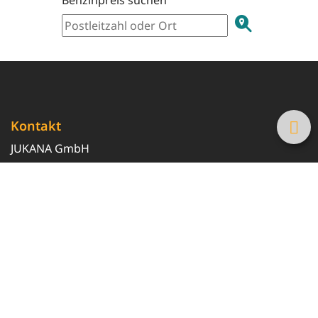
Kontakt
JUKANA GmbH
0800 369 369 6
info@tanke-guenstig.de
Quicklinks
Über uns
Magazin
Heizöl-Preisrechner
Tankstellensuche