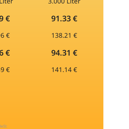
Liter
3.000 Liter
9 €
91.33 €
96 €
138.21 €
6 €
94.31 €
89 €
141.14 €
MwSt.