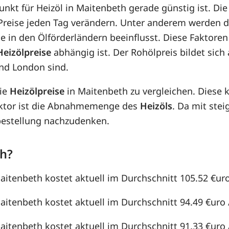
punkt für Heizöl in Maitenbeth gerade günstig ist. Di
e Preise jeden Tag verändern. Unter anderem werden 
e in den Ölförderländern beeinflusst. Diese Faktoren
Heizölpreise
abhängig ist. Der Rohölpreis bildet sic
nd London sind.
die
Heizölpreise
in Maitenbeth zu vergleichen. Diese
aktor ist die Abnahmemenge des
Heizöls
. Da mit st
lbestellung nachzudenken.
th?
Maitenbeth kostet aktuell im Durchschnitt 105.52 €uro 
aitenbeth kostet aktuell im Durchschnitt 94.49 €uro /
aitenbeth kostet aktuell im Durchschnitt 91.33 €uro /