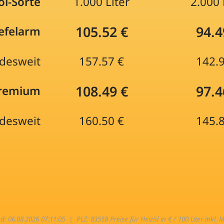
öl-Sorte
1.000 Liter
2.000 
105.52 €
94.4
efelarm
desweit
157.57 €
142.
108.49 €
97.4
Premium
desweit
160.50 €
145.
nd: 06.08.2026 07:11:05 |
PLZ: 83558 Preise für Heizöl in € / 100 Liter inkl. 