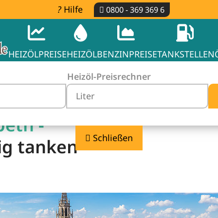
Hilfe
0800 - 369 369 6
HEIZÖLPREISE
HEIZÖL
BENZINPREISE
TANKSTELLEN
Heizöl-Preisrechner
beth -
Schließen
ig tanken