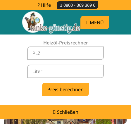
Hilfe
0800 - 369 369 6
MENÜ
Heizöl-Preisrechner
Heizölpreise Mahlberg -
vergleichen & günstig tanken
Schließen