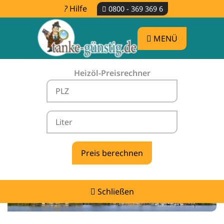
Hilfe
0800 - 369 369 6
MENÜ
Heizöl-Preisrechner
Heizölpreise Lupendorf -
vergleichen & günstig tanken
Schließen