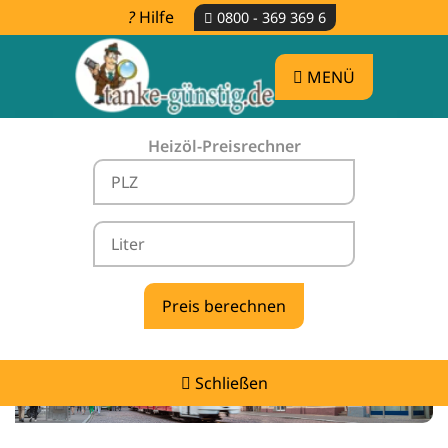
Hilfe
0800 - 369 369 6
MENÜ
Heizöl-Preisrechner
Heizölpreise Löffingen -
vergleichen & günstig tanken
Schließen