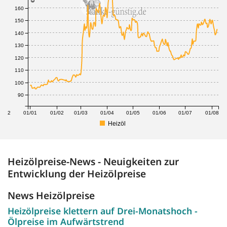
160
150
140
130
120
110
100
90
1/12
01/01
01/02
01/03
01/04
01/05
01/06
01/07
01/08
Heizöl
Heizölpreise-News - Neuigkeiten zur
Entwicklung der Heizölpreise
News Heizölpreise
Heizölpreise klettern auf Drei-Monatshoch -
Ölpreise im Aufwärtstrend