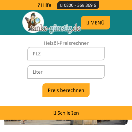
Hilfe
0800 - 369 369 6
MENÜ
Heizöl-Preisrechner
Heizölpreise Lipten -
vergleichen & günstig tanken
Schließen