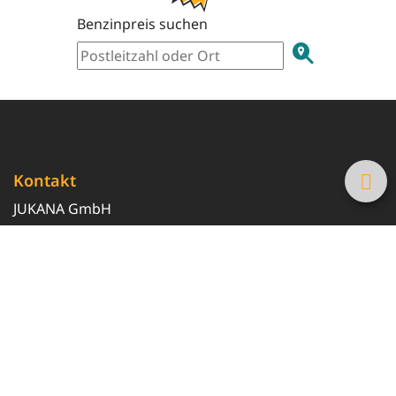
Benzinpreis suchen
Kontakt
JUKANA GmbH
0800 369 369 6
info@tanke-guenstig.de
Quicklinks
Über uns
Magazin
Heizöl-Preisrechner