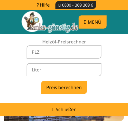
Hilfe
0800 - 369 369 6
MENÜ
Heizöl-Preisrechner
Heizölpreise Lindberg -
vergleichen & günstig tanken
Schließen