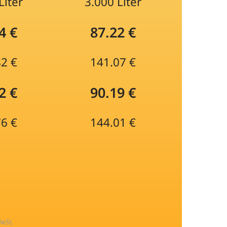
Liter
3.000 Liter
4 €
87.22 €
82 €
141.07 €
2 €
90.19 €
76 €
144.01 €
MwSt.