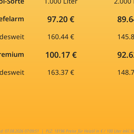
öl-Sorte
1.000 Liter
2.000 
97.20 €
89.6
efelarm
desweit
160.44 €
145.
100.17 €
92.6
Premium
desweit
163.37 €
148.
nd: 07.08.2026 07:09:51 |
PLZ: 18196 Preise für Heizöl in € / 100 Liter inkl. 