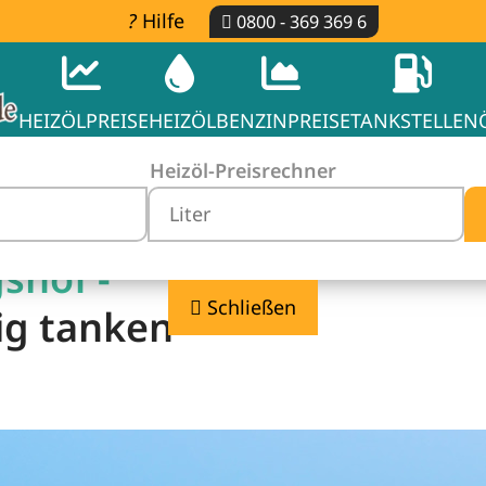
Hilfe
0800 - 369 369 6
HEIZÖLPREISE
HEIZÖL
BENZINPREISE
TANKSTELLEN
Heizöl-Preisrechner
shof -
Schließen
ig tanken