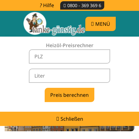
Hilfe
0800 - 369 369 6
MENÜ
Heizöl-Preisrechner
Heizölpreise Lemförde -
vergleichen & günstig tanken
Schließen