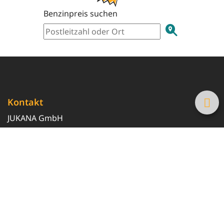
Benzinpreis suchen
Kontakt
JUKANA GmbH
0800 369 369 6
info@tanke-guenstig.de
Quicklinks
Über uns
Magazin
Heizöl-Preisrechner