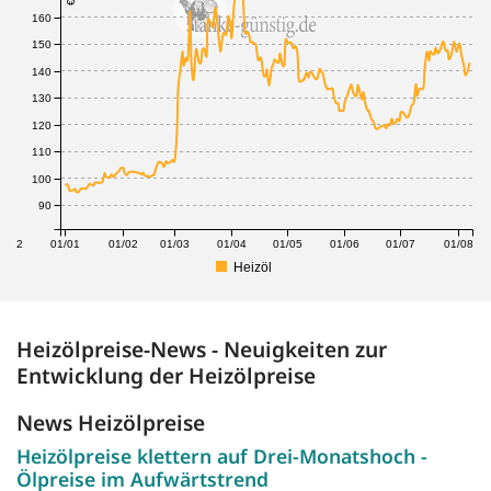
160
150
140
130
120
110
100
90
1/12
01/01
01/02
01/03
01/04
01/05
01/06
01/07
01/08
Heizöl
Heizölpreise-News - Neuigkeiten zur
Entwicklung der Heizölpreise
News Heizölpreise
Heizölpreise klettern auf Drei-Monatshoch -
Ölpreise im Aufwärtstrend