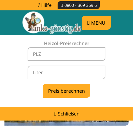
Hilfe
0800 - 369 369 6
MENÜ
Heizöl-Preisrechner
Heizölpreise Leizen -
vergleichen & günstig tanken
Schließen