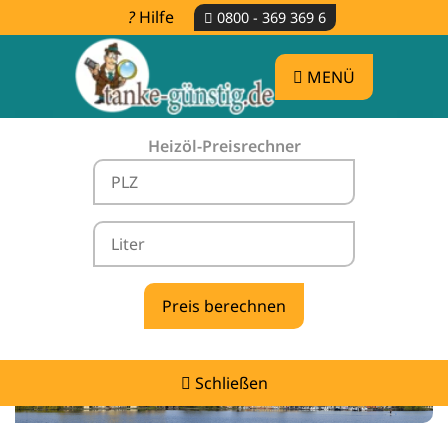
Hilfe
0800 - 369 369 6
MENÜ
Heizöl-Preisrechner
Heizölpreise Leezen -
vergleichen & günstig tanken
Schließen