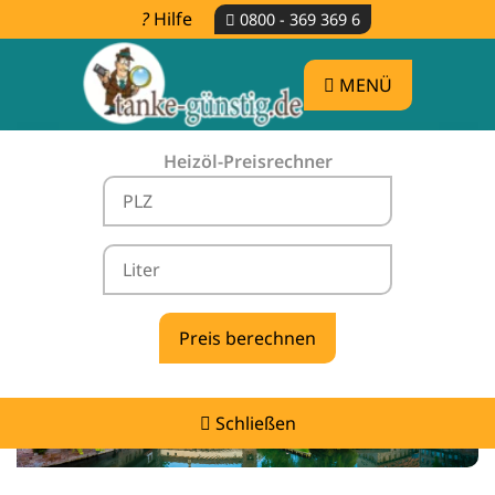
Hilfe
0800 - 369 369 6
MENÜ
Heizöl-Preisrechner
Heizölpreise Langensendelbach -
vergleichen & günstig tanken
Schließen