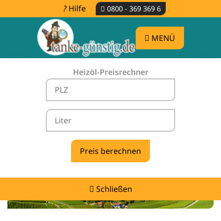
Hilfe
0800 - 369 369 6
MENÜ
Heizöl-Preisrechner
Heizölpreise Langenbrettach -
vergleichen & günstig tanken
Schließen